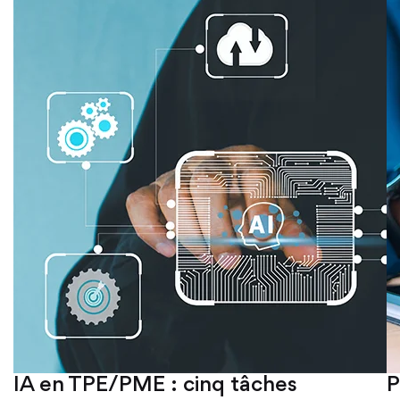
IA en TPE/PME : cinq tâches
P