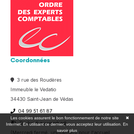
Coordonnées
3 rue des Roudères
Immeuble le Vedatio
34430 Saint-Jean de Védas
04 99 51 61 87
Les cookies assurent le bon fonctionnement de notre site
✖
Du lundi au vendredi
Internet. En utilisant ce dernier, vous acceptez leur utilisation.
En
savoir plus
(Mercredi fermé, uniquement pour l'accueil